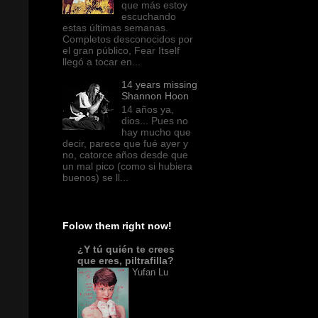
que más estoy
escuchando
estas últimas semanas.
Completos desconocidos por
el gran público, Fear Itself
llegó a tocar en...
14 years missing
Shannon Hoon
14 años ya,
dios... Pues no
hay mucho que
decir, parece que fué ayer y
no, catorce años desde que
un mal pico (como si hubiera
buenos) se ll...
Folow them right now!
¿Y tú quién te crees
que eres, piltrafilla?
Yufan Lu