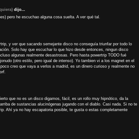
quiera)
dijo...
es) pero he escuchao alguna cosa suelta. A ver qué tal.
trip, y ver que sacando semejante disco no conseguía triunfar por todo lo
vación. Solo hay que escuchar lo que hizo desde entonces, ningun disco
ncluso algunas realmente desastrosas. Pero hasta powertrip TODO fué
jonudo (otro estilo, pero igual de intenso). Yo tambien vi a los magnet en el
poco creo que vaya a verlos a madrid, es un dinero curioso y realmente no
rf.
rto que no es un disco digamos, fácil, es un rollo muy hipnótico, da la
arriba de sustancias alucinógenas jugando con el diablo. Casi nada. Si no te
rip. Ahí ya no hay escapatoria posible, te gusta o estas completamente