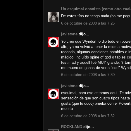
Un esquimal onanista (como otro cual
De estos tíos no tengo nada (no me pegu
6 de octubre de 2008 a las 7:26
javistone
dijo...
Yo creo que Wyndorf lo dió todo en power
alto, ya no volvió a tener la misma moti
redondo, algunas canciones notables e i
mágico, incluído spine of god o tab es co
festimad y aquell fué MUY grande. Y tam
me muero de ganas de ver a "ese" Wyndo
6 de octubre de 2008 a las 7:30
javistone
dijo...
esquimal, para eso estamos aqui. Te advie
sensación de que son cuatro tipos hasta 
gusta (que lo dudo) prueba con el Powert
muerto.
6 de octubre de 2008 a las 7:32
ROCKLAND
dijo...