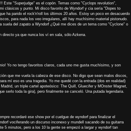
!! Este "Superjudge" es el copón. Temas como "Cyclops revolution",
mi clásicos y punto. Mi disco favorito de Wyndorf y cia sería "Dopes to
que ha parido el rock'n'roll los últimos 20 años. Estoy un poco en desacuerdo
scos, para nada los veo irregulares, allí hay muchísimo material pistonudo.
 la suela del zapato a Wyndorf ¿Qué me dices de un tema como "Cyclone" o
n directo ya que nunca los ví en sala, sólo Azkena.
 mio! Yo no tengo favoritos claros, cada uno me gusta muchísimo, y son
nción que me vuela la cabeza de ese disco. No digo que sean malos discos,
para mí eso es una tragedia. Yo me quedé con la entrada (dos en realidad)
Madrid, un triple cartel apoteósico: The Quill, Gluecifer y MOnster Magnet,
que serlo toda la gira), pero finalmente se canceló. Una putada legendaria.
siempre recordaré ese show por el cuelgue de wyndorf para finalizar el
ndorf vociferando un discurso inconexo y mundell sacando de su guitarra
te 5 minutos, pero a los 10 la gente se empezó a largar y wyndorf tan