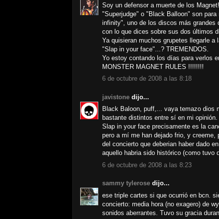
Soy un defensor a muerte de los Magnet!
"Superjudge" o "Black Balloon" son para 
infinity", uno de los discos más grandes 
con lo que dices sobre sus dos últimos di
Ya quisieran muchos grupetes llegarle a
"Slap in your face"...? TREMENDOS.
Yo estoy contando los días para verlos e
MONSTER MAGNET RULES !!!!!!!!
6 de octubre de 2008 a las 8:18
javistone
dijo...
Black Baloon, puff,... vaya temazo dios
bastante distintos entre sí en mi opinión.
Slap in your face precisamente es la ca
pero a mí me han dejado frio, y creeme, 
del concierto que deberian haber dado en 
aquello habria sido histórico (como tuvo 
6 de octubre de 2008 a las 8:23
sammy tylerose
dijo...
ese triple cartes si que ocurrió en bcn. 
concierto: media hora (no exagero) de wy
sonidos aberrantes. Tuvo su gracia duran