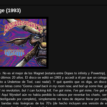
e (1993)
 No es el mejor de los Magnet (estaría entre Dopes to infinity y Powertrip),
 últimos 20 años. El disco se editó en 1993 y accedí a él por que un colega
nto a Undertow de Tool, casi nada!). Y qué queréis que os diga, un disco
con letras como “
Gonna crawl back in my room now, and boil up some fear, g
 no revolution, but I can fucking kill, I've got mine, I've got mine, I've got 
! Aquí Wyndorf aún no había perdido la cabeza por reventar los charts, ser
 desfigurado por completo), simplemente se trata de dejarse llevar por cuel
s bandas más lisérgicas de los 70’s (de hecho incluyen una versión de e