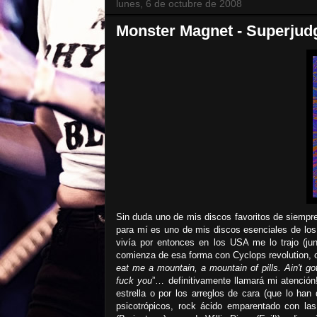
lunes, 6 de octubre de 2008
Monster Magnet - Superjudg
Sin duda uno de mis discos favoritos de siempre.
para mí es uno de mis discos esenciales de los
vivía por entonces en los USA me lo trajo (ju
comienza de esa forma con Cyclops revolution, 
eat me a mountain, a mountain of pills. Ain't got
fuck you
”… definitivamente llamará mi atención
estrella o por los arreglos de cara (que lo han
psicotrópicos, rock ácido emparentado con la