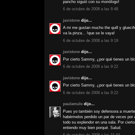
pancho siguió con su monólogo!
6 de octubre de 2008 a las 8:48
javistone
dijo...
A mi me gustan mucho the quill y gluecif
va la pinza... !que se le vaya!
6 de octubre de 2008 a las 9:19
javistone
dijo...
Por cierto Sammy, ¿por qué tienes un blo
6 de octubre de 2008 a las 9:22
javistone
dijo...
Por cierto Sammy, ¿por qué tienes un blo
6 de octubre de 2008 a las 9:22
paulamule
dijo...
Pues yo también soy defensora a muer
habérmelos perdido un par de veces por a
todo su explendor en una sala. Por ciert
entiendo muy bien porqué. Salud.
6 de octubre de 2008 a las 11:44