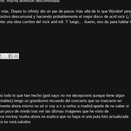
rsión, mucha diversión descontrolada.
más, Dopes to infinity dio un par de pasos más allá de lo que Wyndorf perp
ositivo descomunal y haciendo probablemente el mejor disco de acid rock (¿?
nte una obra cumbre del rock and roll. Y luego,... bueno, eso da para hablar 
si todo lo que han hecho (god says no me decepcionó aunque tiene algun
notables).tengo un grandisimo recuerdo del concierto que se marcaron en
amente ahora mismo no sé si voy a ir a verlos a madrid:aparte de no saber si
a un poco de miedo tras ver las últimas imágenes que he visto de
ece mickey rourke.ahora se explica que no haya ni una puta foto actualizada
,ya se verá.saludos