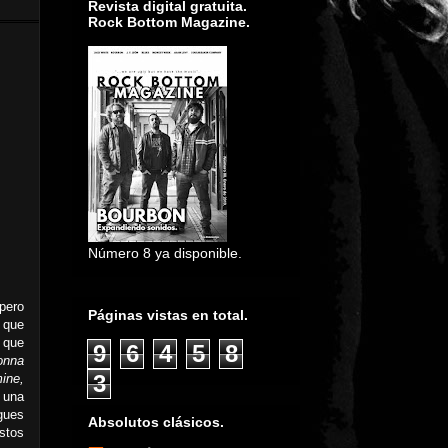
Revista digital gratuita.
Rock Bottom Magazine.
Número 8 ya disponible.
 pero
Páginas vistas en total.
 que
 que
9
6
4
5
8
onna
3
mine,
 una
gues
Absolutos clásicos.
stos