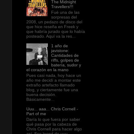
The Midnight
Travellers!!!
Fué una de las
sorpresas del
2008, un pedazo de disco del
que hice reseña en Freek y
que habría jurado que lo había
posteado. Aquí va la res...
1 año de
javistone:
Cantidades de
riffs, golpes de
batería, sudor y
el corazón en la mano
Pues casi nada, hoy hace un
año me decidí a montar este
extraño artefacto llamado
blog, y ciertamente fue una
buena decisión.
Básicamente...
Uuu... aaa... Chris Cornell -
Part of me
Daría lo que fuera por saber
qué pasa por la cabeza de
Chris Cornell para hacer algo
así. Ese loopd de uuu...