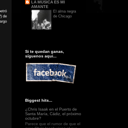
LA MÚSICA ES MI
AMANTE
etró
El alma negra
) de
de Chicago
largo
Si te quedan ganas,
síguenos aqui...
Biggest hits...
¿Chris Isaak en el Puerto de
Santa María, Cádiz, el próximo
octubre?
Parece que el rumor de que el