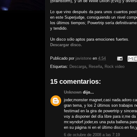
(Brainstorm), y un de Willie Dixon (Evil)) y dive
Lo que vino después da para unos cuantos post 
en este Superjudge, consiguiendo un nivel comp
los últimos tiempos; Powertrip sería definitivame
y tendido.
Un disco sólo aptos para emociones fuertes.
Descargar disco.
Publicado por
javistone
en
4:54
Etiquetas:
Descarga
,
Reseña
,
Rock video
15 comentarios:
Unknown
dijo...
joder,monster magnet,casi nada.adoro ca
gran tema, y los 2 últimos son trabajos 
festimad en la gira de powertrip y sincer
voy a disponer del día libre para ir,me d
mr.wyndorf.joder,es una puta ballena.par
en su página ni en el último disco.en fin
6 de octubre de 2008 a las 7:19