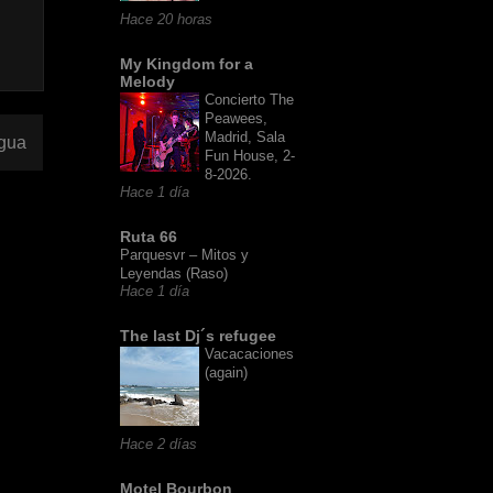
Hace 20 horas
My Kingdom for a
Melody
Concierto The
Peawees,
Madrid, Sala
igua
Fun House, 2-
8-2026.
Hace 1 día
Ruta 66
Parquesvr – Mitos y
Leyendas (Raso)
Hace 1 día
The last Dj´s refugee
Vacacaciones
(again)
Hace 2 días
Motel Bourbon