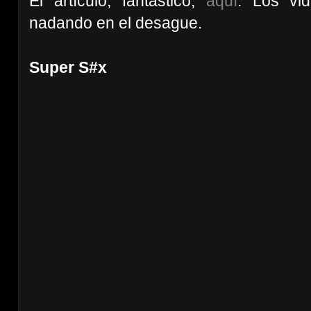
El artículo, fantástico,
aquí
. Los vi
nadando en el desague.
Super S#x