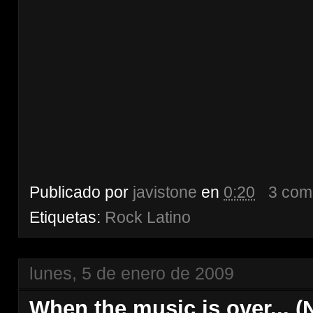
Publicado por
javistone
en
0:20
3 com
Etiquetas:
Rock Latino
lunes, 5 de enero de 2009
When the music is over... 