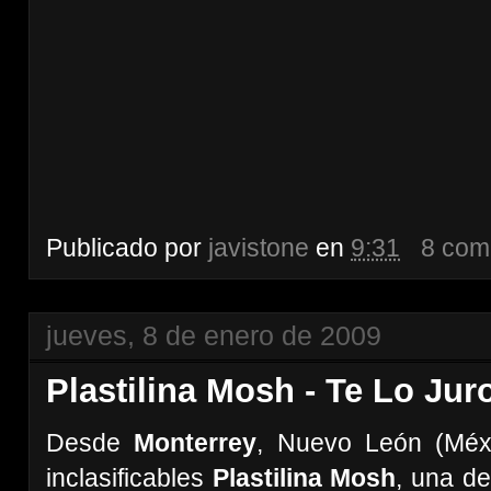
Publicado por
javistone
en
9:31
8 com
jueves, 8 de enero de 2009
Plastilina Mosh - Te Lo Ju
Desde
Monterrey
, Nuevo León (Méxi
inclasificables
Plastilina Mosh
, una d