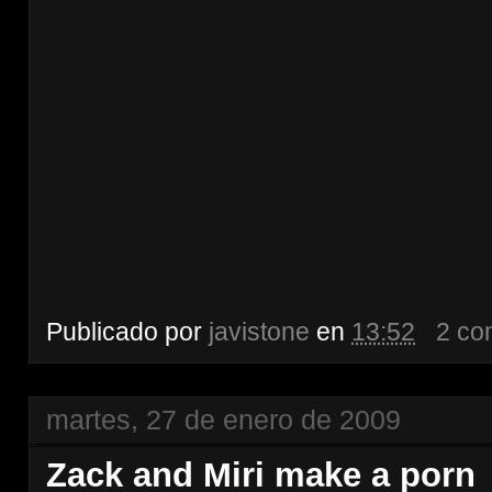
Publicado por
javistone
en
13:52
2 co
martes, 27 de enero de 2009
Zack and Miri make a porn