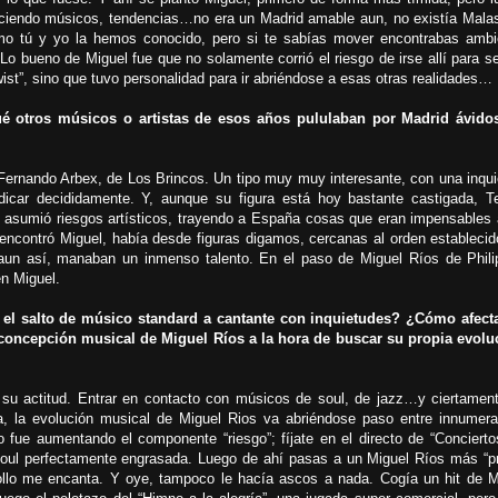
ciendo músicos, tendencias…no era un Madrid amable aun, no existía Mala
mo tú y yo la hemos conocido, pero si te sabías mover encontrabas ambi
Lo bueno de Miguel fue que no solamente corrió el riesgo de irse allí para se
wist”, sino que tuvo personalidad para ir abriéndose a esas otras realidades…
é otros músicos o artistas de esos años pululaban por Madrid ávido
 Fernando Arbex, de Los Brincos. Un tipo muy muy interesante, con una inqui
dicar decididamente. Y, aunque su figura está hoy bastante castigada, T
e asumió riesgos artísticos, trayendo a España cosas que eran impensables 
ncontró Miguel, había desde figuras digamos, cercanas al orden establecid
 aun así, manaban un inmenso talento. En el paso de Miguel Ríos de Phili
en Miguel.
l salto de músico standard a cantante con inquietudes? ¿Cómo afect
a concepción musical de Miguel Ríos a la hora de buscar su propia evolu
n su actitud. Entrar en contacto con músicos de soul, de jazz…y ciertament
ja, la evolución musical de Miguel Rios va abriéndose paso entre innumera
go fue aumentando el componente “riesgo”; fíjate en el directo de “Conciert
ul perfectamente engrasada. Luego de ahí pasas a un Miguel Ríos más “pr
llo me encanta. Y oye, tampoco le hacía ascos a nada. Cogía un hit de M