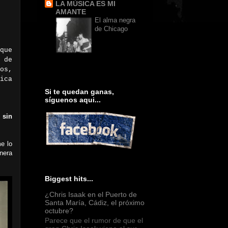
LA MÚSICA ES MI
AMANTE
El alma negra
de Chicago
que
 de
os,
ica
Si te quedan ganas,
síguenos aqui...
 sin
e lo
nera
Biggest hits...
¿Chris Isaak en el Puerto de
Santa María, Cádiz, el próximo
octubre?
Parece que el rumor de que el