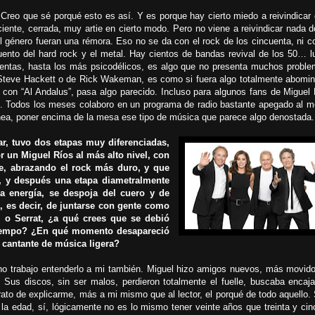
Creo que sé porqué esto es así. Y es porque hay cierto miedo a reivindicar 
ente, cerrada, muy artie en cierto modo. Pero no viene a reivindicar nada d
 género fueran una rémora. Eso no se da con el rock de los cincuenta, ni co
cuento del hard rock y el metal. Hay cientos de bandas revival de los 50… l
setentas, hasta los más psicodélicos, es algo que no presenta muchos proble
e Steve Hackett o de Rick Wakeman, es como si fuera algo totalmente abomin
 con “Al Andalus”, pasa algo parecido. Incluso para algunos fans de Miguel 
os. Todos los meses colaboro en un programa de radio bastante apegado al me
nea, poner encima de la mesa ese tipo de música que parece algo denostada
ar, tuvo dos etapas muy diferenciadas,
r un Miguel Ríos al más alto nivel, con
le, abrazando el rock más duro, y que
, y después una etapa diametralmente
a energía, se despoja del cuero y de
 es decir, de juntarse con gente como
 o Serrat, ¿a qué crees que se debió
tiempo? ¿En qué momento desapareció
 cantante de música ligera?
 trabajo entenderlo a mi también. Miguel hizo amigos nuevos, más movido
. Sus discos, sin ser malos, perdieron totalmente el fuelle, buscaba encaja
trato de explicarme, más a mi mismo que al lector, el porqué de todo aquello.
 la edad, sí, lógicamente no es lo mismo tener veinte años que treinta y ci