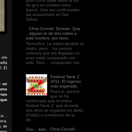
gran Chris Isaak viene al sur
de gira en octubre toma
fuerza. Una vez confirmadas
las actuaciones en San
Sebas...
Chris Cornell: Scream. Que
alguien le dé dos ostias a
este hombre, por favor.
Terrorífico. Le había perdido el
rastro, pero... los peores
rumores que me llegaban no
…era
eran nada comparado con
esto. Dios,... comparado con
ella
...
l. El
Festival Serie Z
2011: El regreso
i un
más esperado.
como
Pues sí, parece
rnes
que se ha
 que
confirmado que el mítico
festival Serie Z, que durante
dos años se organizó en Jerez
(Cádiz) a comienzos de la
oca…
dé...
oca,
s de
Uuu... aaa... Chris Cornell -
uego