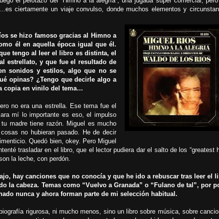
uego el pelotazo del “Himno a la alegría”, una jugada super comercial, pero
ias…es ciertamente un viaje convulso, donde muchos elementos y circunstan
os se hizo famoso gracias al Himno a
omo él en aquella época igual que él.
e tengo al leer el libro es distinta, el
al estrellato, y que fue el resultado de
en sonidos y estilos, algo que no se
ué opinas? ¿Tengo que decirle algo a
a copia en vinilo del tema…
ro no era una estrella. Ese tema fue el
Para mí lo importante es eso, el impulso
e tu madre tiene razón. Miguel es mucho
cosas no hubieran pasado. He de decir
limenticio. Quedó bien, okey. Pero Miguel
nté trasladar en el libro, que el lector pudiera dar el salto de los “greatest h
 son la leche, con perdón.
o, hay canciones que no conocía y que he ido a rebuscar tras leer el li
do la cabeza. Temas como “Vuelvo a Granada” o “Fulano de tal”, por p
ado nunca y ahora forman parte de mi selección habitual.
a biografía rigurosa, ni mucho menos, sino un libro sobre música, sobre canci