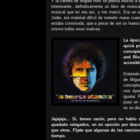
Y la carrera de Miguel Rios se presta mucho a 
interesante…definitivamente un libro de música
musical que leí era así, y me marcó. Era un a
Joder, era material difícil de meterle mano cu
estaba construida, que a pesar de ser un hueso
mismo todos esos matices.
La époc
quizá p
concept
and Río
accesibl
Entiendo
de Migue
conceptu
una époc
igualar.
pues en 
es un dis
Jajajaja… Sí, tienes razón, pero no hablo 
quedado relegados, en mi opinión por desco
que otras. Fíjate que algunas de las canci
tiempo.