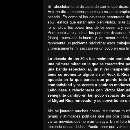
Sí, absolutamente de acuerdo con lo que dices. 
Hoy en día la escena progresiva es autocomplaci
pasado. Es como si los devaneos setenteros del
soul, estilos que están muy bien vistos, ni te 
reinvindicar los power trios de los sesenta y 
Pero ponte a reivindicar los primeros discos d
(risas)…pues con la huerta y, en menor medida,
representa un problema reivindicar esos trabaj
y precisamente mi sección va un poco en esa lí
La década de los 80’s fue realmente particul
una primera mitad en la que se caracteriza po
una banda espectacular, un nivel insuperab
tiene su momento álgido en el Rock & Ríos
opuesta en la que parece que pierde toda l
combatividad y se acerca a sonidos maduros,
Leño pasa a relacionarse con Víctor Manuel
semejante cambio en tan poco espacio de 
el Miguel Ríos innovador y se convirtió en un
Ahí se juntaron muchas cosas. Me cuesta mucho
temas y afinidades políticas que por otra cosa
varias movidas que no eran la suya. En el libro 
teniendo serias dudas. Puede tener que ver con