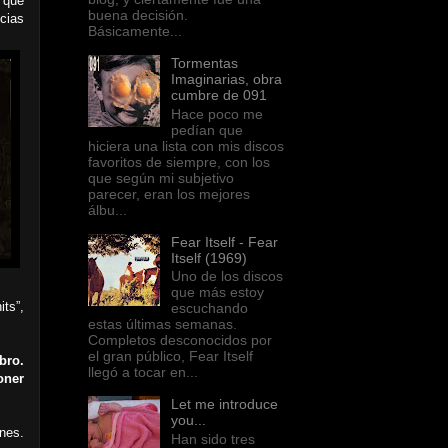
 que
buena decisión.
cias
Básicamente...
Tormentas
Imaginarias, obra
cumbre de 091
Hace poco me
pedían que
hiciera una lista con mis discos
favoritos de siempre, con los
que según mi subjetivo
parecer, eran los mejores
álbu...
Fear Itself - Fear
Itself (1969)
Uno de los discos
que más estoy
its”,
escuchando
estas últimas semanas.
Completos desconocidos por
el gran público, Fear Itself
bro.
llegó a tocar en...
oner
Let me introduce
you...
ones.
Han sido tres