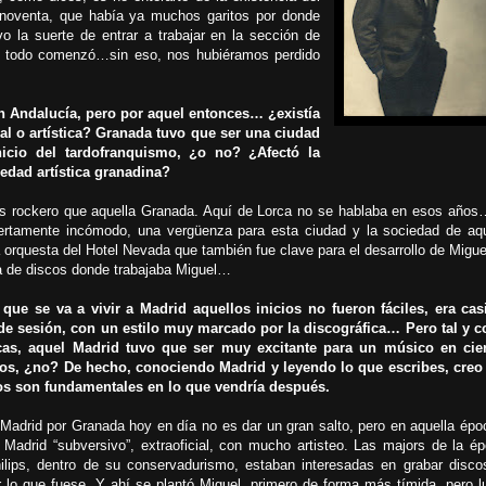
noventa, que había ya muchos garitos por donde
o la suerte de entrar a trabajar en la sección de
de todo comenzó…sin eso, nos hubiéramos perdido
n Andalucía, pero por aquel entonces… ¿existía
al o artística? Granada tuvo que ser una ciudad
icio del tardofranquismo, ¿o no? ¿Afectó la
edad artística granadina?
os rockero que aquella Granada. Aquí de Lorca no se hablaba en esos años
ertamente incómodo, una vergüenza para esta ciudad y la sociedad de aqu
orquesta del Hotel Nevada que también fue clave para el desarrollo de Migue
a de discos donde trabajaba Miguel…
que se va a vivir a Madrid aquellos inicios no fueron fáciles, era cas
e sesión, con un estilo muy marcado por la discográfica… Pero tal y 
icas, aquel Madrid tuvo que ser muy excitante para un músico en cie
os, ¿no? De hecho, conociendo Madrid y leyendo lo que escribes, creo
s son fundamentales en lo que vendría después.
Madrid por Granada hoy en día no es dar un gran salto, pero en aquella ép
 Madrid “subversivo”, extraoficial, con mucho artisteo. Las majors de la ép
lips, dentro de su conservadurismo, estaban interesadas en grabar disco
r lo que fuese. Y ahí se plantó Miguel, primero de forma más tímida, pero l