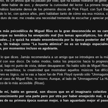
eso, es un artista que ha pasado por todo, que ha sabido rodearse de gente
 debe hablar de eso, y despertar la curiosidad del lector. La primera biogr
nálisis bastante denso de los primeros discos de Pink Floyd, con Syd Barr
ando lo leí, con quince años, pero hablaban tanto de cómo era esa música, 
 duro de roer, me creaba una necesidad tremenda de escuchar y apreciar po
a más psicodélica de Miguel Ríos es la gran desconocida en su carr
orque su temática ha envejecido mal (los temas apocalípticos, los di
uales…) o quizá ha estado ensombrecida por la época posterior del 
s. Un trabajo como “La huerta atómica” no es un trabajo especialm
e, por momentos incluso es agobiante.
 lo que dices. Jamás recomendaría a un amigo que se introdujera en la mú
l con ese disco. De todos modos, todos los prejuicios hacia lo progresi
al, bajo mi punto de vista, deben desaparecer. No hablo sólo de Miguel Rios
a maravillosa; la creatividad que mostraban aquellos músicos fue difíci
 Pero es lógico, no te vas a hacer fan de Pink Floyd oyendo sólo “Ummagum
el caso de Miguel Rios, lo mismo. Aunque, al lado de “Ummagumma” La Hu
co de lo más accesible. (Risas).
de mí, hablo en general, son discos que en el imaginario colectivo
nocimiento por una parte pero por otra por haber envejecido mal, o 
ones de su primera época suenan mejor, o han aguantado mejor el paso