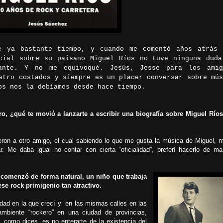
e ya bastante tiempo, y cuando me comentó años atrás 
cial sobre su paisano Miguel Ríos no tuve ninguna duda
ante. Y no me equivoqué. Jesús, Jesse para los amig
atro costados y siempre es un placer conversar sobre mús
os nos la debíamos desde hace tiempo.
ro, ¿qué te movió a lanzarte a escribir una biografía sobre Miguel Ríos
ron a otro amigo, el cual sabiendo lo que me gusta la música de Miguel, m
r. Me daba igual no contar con cierta “oficialidad”, preferí hacerlo de ma
 comenzó de forma natural, un niño que trabaja
se rock primigenio tan atractivo.
dad en la que crecí y en las mismas calles en las
mbiente “rockero” en una ciudad de provincias,
, como dices, es no enterarte de la existencia del