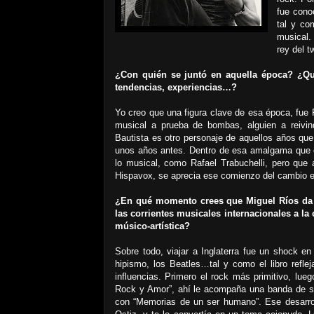
fue cono
tal y co
musical. 
rey del t
¿Con quién se juntó en aquella época? ¿Qu
tendencias, experiencias…?
Yo creo que una figura clave de esa época, fue
musical a prueba de bombas, alguien a reivin
Bautista es otro personaje de aquellos años qu
unos años antes. Dentro de esa amalgama que e
lo musical, como Rafael Trabuchelli, pero que
Hispavox, se aprecia ese comienzo del cambio 
¿En qué momento crees que Miguel Ríos da e
las corrientes musicales internacionales a l
músico-artística?
Sobre todo, viajar a Inglaterra fue un shock e
hipismo, los Beatles…tal y como el libro refle
influencias. Primero el rock más primitivo, lue
Rock y Amor”, ahí le acompaña una banda de so
con “Memorias de un ser humano”. Ese desarro