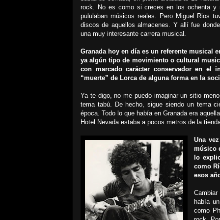
rock. No es como si creces en los ochenta y 
pululaban músicos reales. Pero Miguel Rios tuv
discos de aquellos almacenes. Y allí fue don
una muy interesante carrera musical.
Granada hoy en día es un referente musical e
ya algún tipo de movimiento o cultural music
con marcado carácter conservador en el in
“muerte” de Lorca de alguna forma en la soci
Ya te digo, no me puedo imaginar un sitio men
tema tabú. De hecho, sigue siendo un tema ci
época. Todo lo que había en Granada era aquella 
Hotel Nevada estaba a pocos metros de la tiend
Una vez 
músico d
lo expl
como Rí
esos año
Cambiar 
había un
como Phi
rock. Po