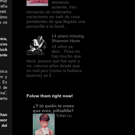
 muy
semanas
afía
ausente, tres
ett.
semanas sin ordenador,
vacaciones sin salir de casa
cómo
pendientes de que llegase una
r mi
personilla a la famili...
14 years missing
era,
Shannon Hoon
scos
14 años ya,
Rock
dios... Pues no
ente
hay mucho que
decir, parece que fué ayer y
no, catorce años desde que
un mal pico (como si hubiera
sica
buenos) se ll...
vo y
. Es
l de
ma”;
Folow them right now!
erta
¿Y tú quién te crees
que eres, piltrafilla?
 han
Yufan Lu
peor
 del