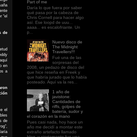
Part of me
saña
Daría lo que fuera por saber
ente
qué pasa por la cabeza de
r “el
Chris Cornell para hacer algo
así. Ese loopd de uuu...
aaaa... es escalofriante. Un
p...
s de
Nuevo disco de
The Midnight
etud
Travellers!!!
eddy
Fué una de las
aquí
sorpresas del
o en
2008, un pedazo de disco del
ps a
que hice reseña en Freek y
que habría jurado que lo había
posteado. Aquí va la res...
aron
1 año de
ción
javistone:
Cantidades de
riffs, golpes de
e el
batería, sudor y
bles
el corazón en la mano
os de
Pues casi nada, hoy hace un
og”,
año me decidí a montar este
extraño artefacto llamado
aría
blog, y ciertamente fue una