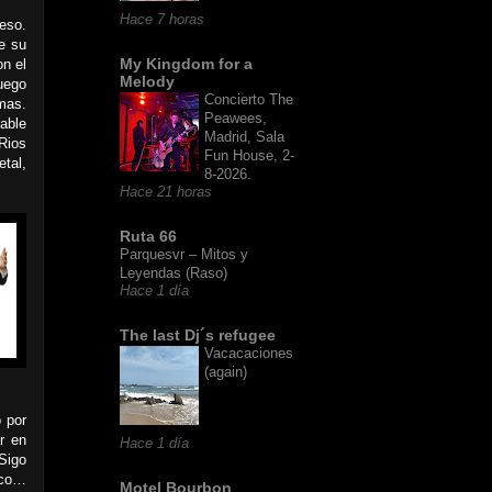
Hace 7 horas
eso.
e su
My Kingdom for a
n el
Melody
uego
Concierto The
mas.
Peawees,
able
Madrid, Sala
Rios
Fun House, 2-
tal,
8-2026.
.
Hace 21 horas
Ruta 66
Parquesvr – Mitos y
Leyendas (Raso)
Hace 1 día
The last Dj´s refugee
Vacacaciones
(again)
 por
r en
Hace 1 día
 Sigo
nco…
Motel Bourbon