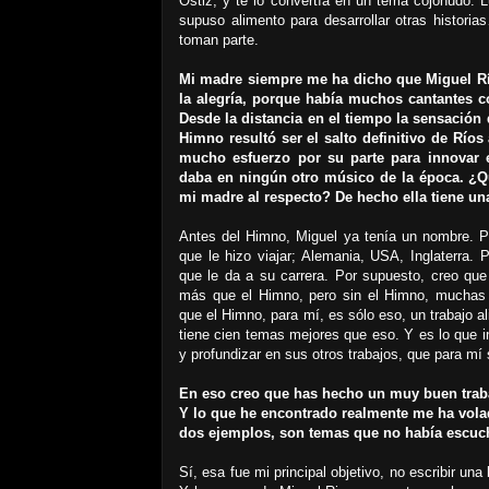
Ostiz, y te lo convertía en un tema cojonudo. L
supuso alimento para desarrollar otras histor
toman parte.
Mi madre siempre me ha dicho que Miguel Rí
la alegría, porque había muchos cantantes c
Desde la distancia en el tiempo la sensación qu
Himno resultó ser el salto definitivo de Ríos 
mucho esfuerzo por su parte para innovar 
daba en ningún otro músico de la época. ¿Q
mi madre al respecto? De hecho ella tiene un
Antes del Himno, Miguel ya tenía un nombre. Pe
que le hizo viajar; Alemania, USA, Inglaterra. 
que le da a su carrera. Por supuesto, creo qu
más que el Himno, pero sin el Himno, muchas 
que el Himno, para mí, es sólo eso, un trabajo a
tiene cien temas mejores que eso. Y es lo que inte
y profundizar en sus otros trabajos, que para mí
En eso creo que has hecho un muy buen trabaj
Y lo que he encontrado realmente me ha vola
dos ejemplos, son temas que no había escuch
Sí, esa fue mi principal objetivo, no escribir un