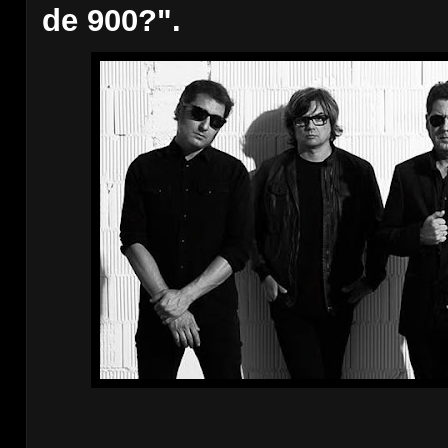
de 900?".