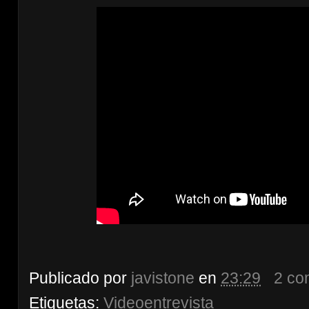
Publicado por
javistone
en
23:29
2 co
Etiquetas:
Videoentrevista