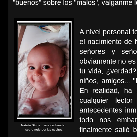
"buenos" sobre los "malos", válganme lo
A nivel personal 
el nacimiento de Na
señores y señor
obviamente no es 
tu vida, ¿verdad
niños, amigos... 
En realidad, ha
cualquier lecto
antecedentes inm
todo nos emba
Natalia Stone... una cachonda...
finalmente salió
sobre todo por las noches!