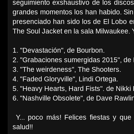
seguimiento exshaustivo de los discos
grandes momentos los han habido. Sin 
presenciado han sido los de El Lobo e
The Soul Jacket en la sala Milwaukee. 
1. "Devastación", de Bourbon.
2. "Grabaciones sumergidas 2015", de E
3. "The weirdeness", The Shooters.
4. "
Faded Gloryville",
Lindi Ortega.
5. "Heavy Hearts, Hard Fists". de
Nikki H
6. "Nashville Obsolete", de
Dave Rawli
Y... poco más! Felices fiestas y qu
salud!!