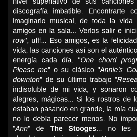
nivel superlativo de sus cancione
discografía imbatible. Encontrarte 
imaginario musical, de toda la vida
amigos en la sala... Verlos salir e ini
row
", ufff... Eso amigos, es la felicid
vida, las canciones así son el auténtic
energía cada día.
"
One chord progr
Please me
" o su clásico "
Annie's Go
downton
" de su último trabajo "
Resea
indisoluble de mi vida, y sonaron c
alegres, mágicas... Si los rostros de 
estaban pasando en grande, la mía cu
no lo debía parecer menos. No impor
"
Ann
" de
The Stooges
... no les 