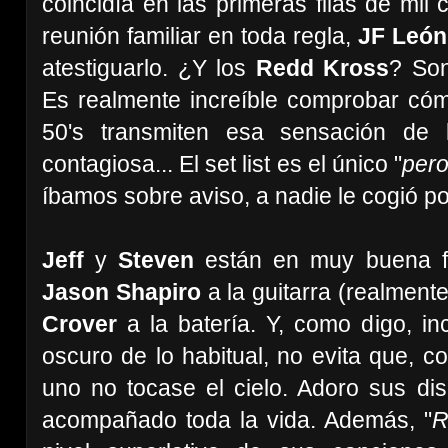
coincidía en las primeras filas de mil
reunión familiar en toda regla,
JF Leó
atestiguarlo. ¿Y los
Redd Kross
? Son
Es realmente increíble comprobar có
50's transmiten esa sensación de l
contagiosa... El set list es el único "
per
íbamos sobre aviso, a nadie le cogió p
Jeff
y
Steven
están en muy buena f
Jason Shapiro
a la guitarra (realmente
Crover
a la batería. Y, como digo, in
oscuro de lo habitual, no evita que, c
uno no tocase el cielo. Adoro sus di
acompañado toda la vida. Además, "
R