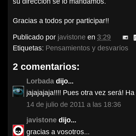
su dirección se lo mandamos.
Gracias a todos por participar!!
Publicado por
javistone
en
3:29
Etiquetas:
Pensamientos y desvaríos
2 comentarios:
Lorbada
dijo...
jajajajaja!!!! Pues otra vez será! H
14 de julio de 2011 a las 18:36
javistone
dijo...
gracias a vosotros...