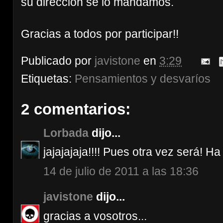
su dirección se lo mandamos.
Gracias a todos por participar!!
Publicado por
javistone
en
3:29
Etiquetas:
Pensamientos y desvaríos
2 comentarios:
Lorbada
dijo...
jajajajaja!!!! Pues otra vez será! H
14 de julio de 2011 a las 18:36
javistone
dijo...
gracias a vosotros...