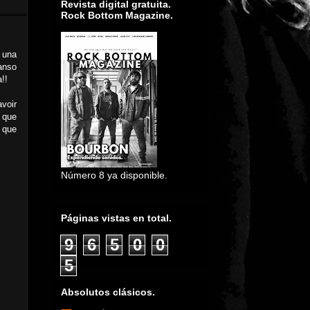
Revista digital gratuita.
Rock Bottom Magazine.
 una
anso
!!
voir
. que
 que
Número 8 ya disponible.
Páginas vistas en total.
9
6
5
0
0
5
Absolutos clásicos.