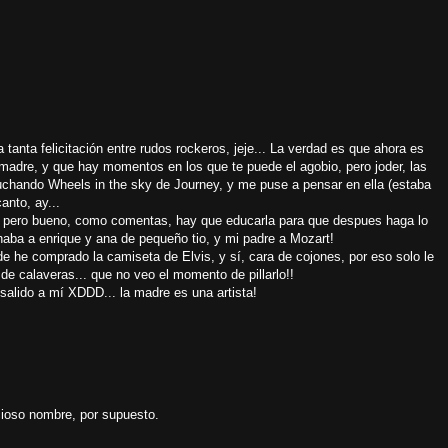
anta felicitación entre rudos rockeros, jeje... La verdad es que ahora es
 madre, y que hay momentos en los que te puede el agobio, pero joder, las
cuchando Wheels in the sky de Journey, y me puse a pensar en ella (estaba
canto, ay...
, pero bueno, como comentas, hay que educarla para que despues haga lo
aba a enrique y ana de pequeño tio, y mi padre a Mozart!
e he comprado la camiseta de Elvis, y sí, cara de cojones, por eso solo le
de calaveras... que no veo el momento de pillarlo!!
salido a mí XDDD... la madre es una artista!
cioso nombre, por supuesto.