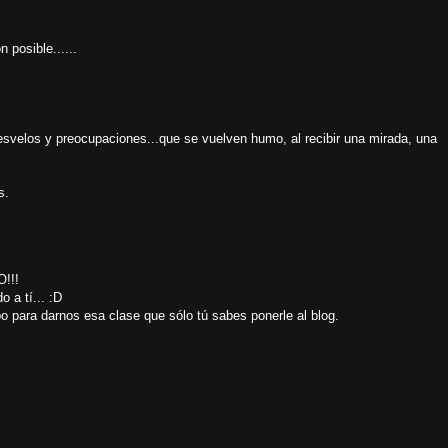
n posible......
velos y preocupaciones...que se vuelven humo, al recibir una mirada, una
s.
!!!
 a tí... :D
 para darnos esa clase que sólo tú sabes ponerle al blog.