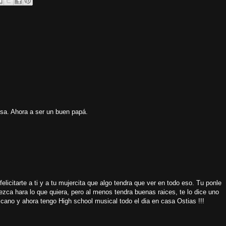
osa. Ahora a ser un buen papá.
elicitarte a ti y a tu mujercita que algo tendra que ver en todo eso. Tu ponle
ezca hara lo que quiera, pero al menos tendra buenas raices, te lo dice uno
ano y ahora tengo High school musical todo el dia en casa Ostias !!!