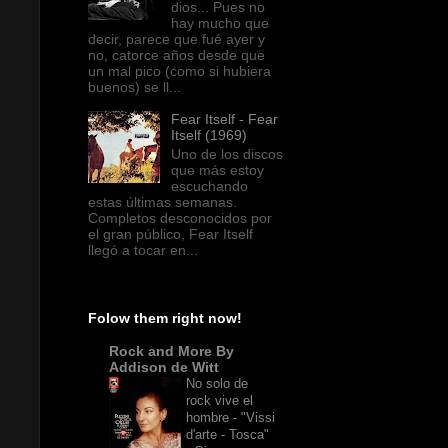
dios... Pues no
hay mucho que
decir, parece que fué ayer y
no, catorce años desde que
un mal pico (como si hubiera
buenos) se ll...
Fear Itself - Fear
Itself (1969)
Uno de los discos
que más estoy
escuchando
estas últimas semanas.
Completos desconocidos por
el gran público, Fear Itself
llegó a tocar en...
Folow them right now!
Rock and More By
Addison de Witt
No solo de
rock vive el
hombre - "Vissi
d'arte - Tosca"