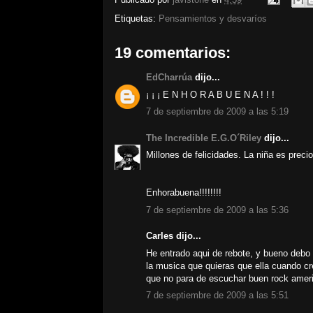
Etiquetas:
Pensamientos y desvaríos
19 comentarios:
EdCharrúa
dijo...
¡ ¡ ¡ E N H O R A B U E N A ! ! !
7 de septiembre de 2009 a las 5:19
The Incredible E.G.O´Riley
dijo...
Millones de felicidades. La niña es preci
Enhorabuena!!!!!!!!
7 de septiembre de 2009 a las 5:36
Carles dijo...
He entrado aqui de rebote, y bueno debo f
la musica que quieras que ella cuando cr
que no para de escuchar buen rock americ
7 de septiembre de 2009 a las 5:51