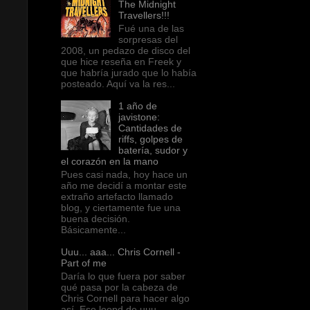
The Midnight
Travellers!!!
Fué una de las
sorpresas del
2008, un pedazo de disco del
que hice reseña en Freek y
que habría jurado que lo había
posteado. Aquí va la res...
1 año de
javistone:
Cantidades de
riffs, golpes de
batería, sudor y
el corazón en la mano
Pues casi nada, hoy hace un
año me decidí a montar este
extraño artefacto llamado
blog, y ciertamente fue una
buena decisión.
Básicamente...
Uuu... aaa... Chris Cornell -
Part of me
Daría lo que fuera por saber
qué pasa por la cabeza de
Chris Cornell para hacer algo
así. Ese loopd de uuu...