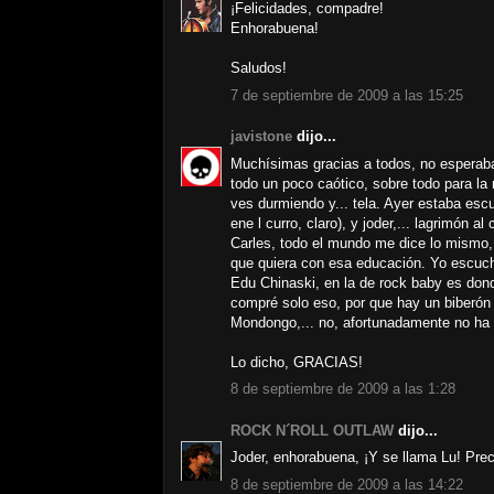
¡Felicidades, compadre!
Enhorabuena!
Saludos!
7 de septiembre de 2009 a las 15:25
javistone
dijo...
Muchísimas gracias a todos, no esperaba t
todo un poco caótico, sobre todo para la
ves durmiendo y... tela. Ayer estaba es
ene l curro, claro), y joder,... lagrimón al 
Carles, todo el mundo me dice lo mismo
que quiera con esa educación. Yo escuch
Edu Chinaski, en la de rock baby es dond
compré solo eso, por que hay un biberón 
Mondongo,... no, afortunadamente no ha 
Lo dicho, GRACIAS!
8 de septiembre de 2009 a las 1:28
ROCK N´ROLL OUTLAW
dijo...
Joder, enhorabuena, ¡Y se llama Lu! Pre
8 de septiembre de 2009 a las 14:22