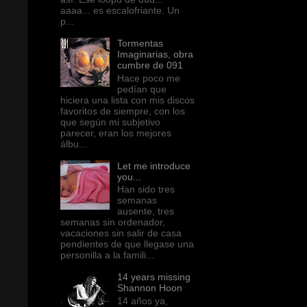
aaaa... es escalofriante. Un
p...
Tormentas
Imaginarias, obra
cumbre de 091
Hace poco me
pedían que
hiciera una lista con mis discos
favoritos de siempre, con los
que según mi subjetivo
parecer, eran los mejores
álbu...
Let me introduce
you...
Han sido tres
semanas
ausente, tres
semanas sin ordenador,
vacaciones sin salir de casa
pendientes de que llegase una
personilla a la famili...
14 years missing
Shannon Hoon
14 años ya,