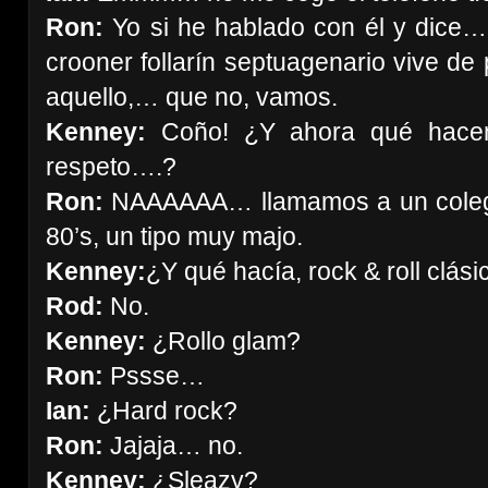
Ron:
Yo si he hablado con él y dice…
crooner follarín septuagenario vive d
aquello,… que no, vamos.
Kenney:
Coño! ¿Y ahora qué hacemo
respeto….?
Ron:
NAAAAAA… llamamos a un colegui
80’s, un tipo muy majo.
Kenney:
¿Y qué hacía, rock & roll clási
Rod:
No.
Kenney:
¿Rollo glam?
Ron:
Pssse…
Ian:
¿Hard rock?
Ron:
Jajaja… no.
Kenney:
¿Sleazy?