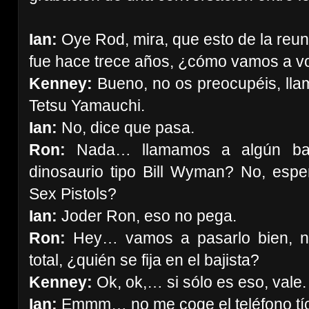
Ian:
Oye Rod, mira, que esto de la reu
fue hace trece años, ¿cómo vamos a vol
Kenney:
Bueno, no os preocupéis, lla
Tetsu Yamauchi.
Ian:
No, dice que pasa.
Ron:
Nada… llamamos a algún baji
dinosaurio tipo Bill Wyman? No, esp
Sex Pistols?
Ian:
Joder Ron, eso no pega.
Ron:
Hey… vamos a pasarlo bien, n
total, ¿quién se fija en el bajista?
Kenney:
Ok, ok,… si sólo es eso, vale
Ian:
Emmm… no me coge el teléfono t