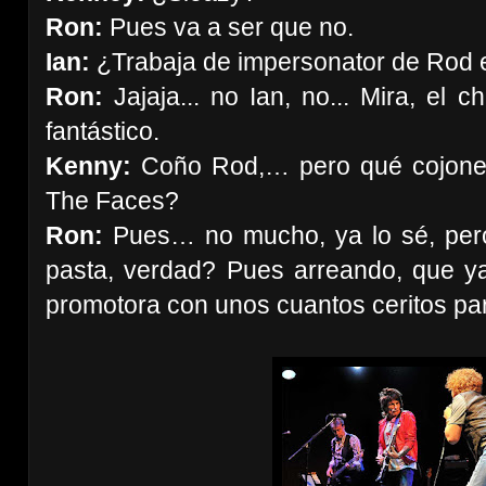
Ron:
Pues va a ser que no.
Ian:
¿Trabaja de impersonator de Rod 
Ron:
Jajaja... no Ian, no... Mira, el 
fantástico.
Kenny:
Coño Rod,… pero qué cojones
The Faces?
Ron:
Pues… no mucho, ya lo sé, per
pasta, verdad? Pues arreando, que ya 
promotora con unos cuantos ceritos pa