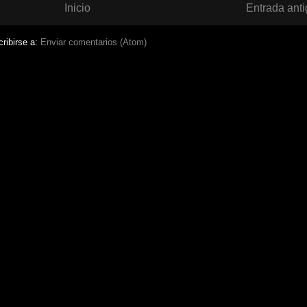
Inicio
Entrada ant
ribirse a:
Enviar comentarios (Atom)