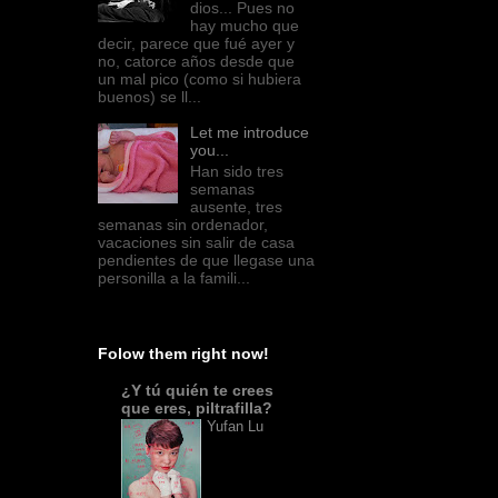
dios... Pues no
hay mucho que
decir, parece que fué ayer y
no, catorce años desde que
un mal pico (como si hubiera
buenos) se ll...
Let me introduce
you...
Han sido tres
semanas
ausente, tres
semanas sin ordenador,
vacaciones sin salir de casa
pendientes de que llegase una
personilla a la famili...
Folow them right now!
¿Y tú quién te crees
que eres, piltrafilla?
Yufan Lu