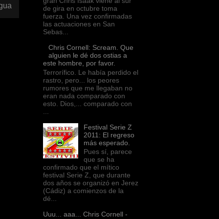
gran Chris Isaak viene al sur
igua
de gira en octubre toma
fuerza. Una vez confirmadas
las actuaciones en San
Sebas...
Chris Cornell: Scream. Que
alguien le dé dos ostias a
este hombre, por favor.
Terrorífico. Le había perdido el
rastro, pero... los peores
rumores que me llegaban no
eran nada comparado con
esto. Dios,... comparado con
...
Festival Serie Z
2011: El regreso
más esperado.
Pues sí, parece
que se ha
confirmado que el mítico
festival Serie Z, que durante
dos años se organizó en Jerez
(Cádiz) a comienzos de la
dé...
Uuu... aaa... Chris Cornell -