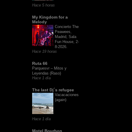
Hace 5 horas
My Kingdom for a
Melody
Concierto The
Peawees,
Madrid, Sala
Fun House, 2-
8-2026.
Hace 19 horas
Ruta 66
Parquesvr – Mitos y
Leyendas (Raso)
Hace 1 día
The last Dj´s refugee
Vacacaciones
(again)
Hace 1 día
Motel Bourbon