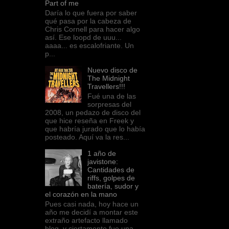
Part of me
Daría lo que fuera por saber
qué pasa por la cabeza de
Chris Cornell para hacer algo
así. Ese loopd de uuu...
aaaa... es escalofriante. Un
p...
Nuevo disco de
The Midnight
Travellers!!!
Fué una de las
sorpresas del
2008, un pedazo de disco del
que hice reseña en Freek y
que habría jurado que lo había
posteado. Aquí va la res...
1 año de
javistone:
Cantidades de
riffs, golpes de
batería, sudor y
el corazón en la mano
Pues casi nada, hoy hace un
año me decidí a montar este
extraño artefacto llamado
blog, y ciertamente fue una